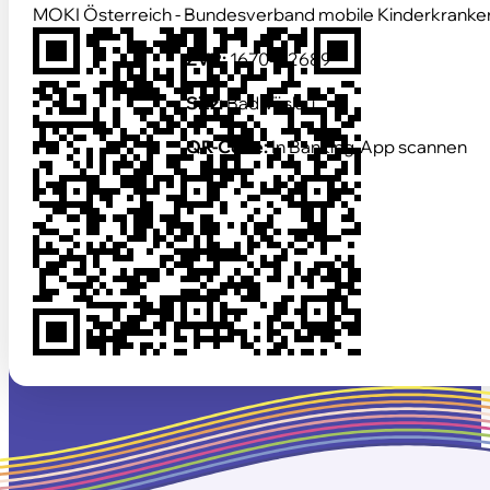
MOKI Österreich - Bundesverband mobile Kinderkranke
ZVR:
1670412689
Sitz:
Bad Vöslau
QR-Code:
In Banking-App scannen