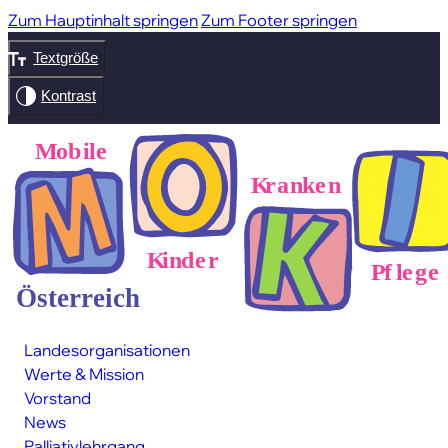
Zum Hauptinhalt springen
Zum Footer springen
Textgröße
Landesorganisationen
Werte & Mission
Vorstand
News
Palliativ­lehrgang